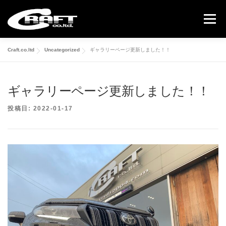
コ
ン
メニュー
テ
ン
ツ
Craft.co.ltd
Uncategorized
ギャラリーページ更新しました！！
へ
COMPLETE CAR
USED CAR
GALLERY
ス
キ
ッ
ギャラリーページ更新しました！！
ABOUT US
CONTACT
プ
投稿日:
2022-01-17