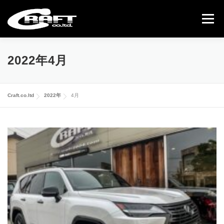
コ
ン
メニュー
テ
ン
ツ
へ
COMPLETE CAR
USED CAR
GALLERY
2022年4月
ス
キ
ッ
ABOUT US
CONTACT
プ
Craft.co.ltd
2022年
4月