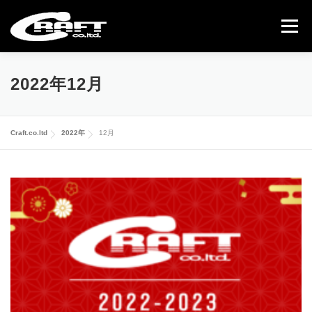
コ
ン
メニュー
テ
ン
ツ
へ
COMPLETE CAR
USED CAR
GALLERY
2022年12月
ス
キ
ッ
ABOUT US
CONTACT
プ
Craft.co.ltd
2022年
12月