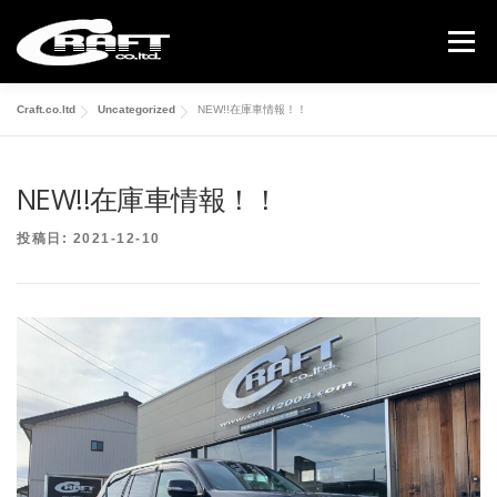
コ
ン
メニュー
テ
ン
ツ
Craft.co.ltd
Uncategorized
NEW!!在庫車情報！！
へ
COMPLETE CAR
USED CAR
GALLERY
ス
キ
ッ
NEW!!在庫車情報！！
ABOUT US
CONTACT
プ
投稿日:
2021-12-10